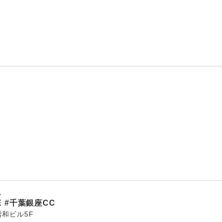
ー
E
#千葉銀座CC
秀和ビル5F