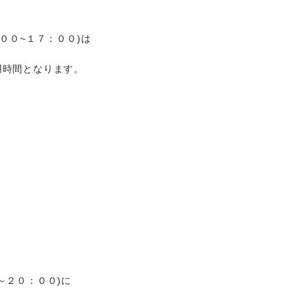
００~１７：００)は
用時間となります。
く
～２０：００)に