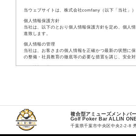
当ウェブサイトは、株式会社comfany（以下「当社」）のGo
個人情報保護方針
当社は、以下のとおり個人情報保護方針を定め、個人情
進致します。
個人情報の管理
当社は、お客さまの個人情報を正確かつ最新の状態に保
の整備・社員教育の徹底等の必要な措置を講じ、安全
個人情報の利用目的
本ウェブサイトでは、お客様からのお問い合わせ時に、
く際の目的以外では利用いたしません。
お客さまからお預かりした個人情報は、当社からのご
個人情報の第三者への開示・提供の禁止
当社は、お客さまよりお預かりした個人情報を適切に
・お客さまの同意がある場合
複合型アミューズメントバ
・お客さまが希望されるサービスを行なうために当社
Golf Poker Bar ALLIN ON
・法令に基づき開示することが必要である場合
千葉県千葉市中央区中央2-2-8 
個人情報の安全対策