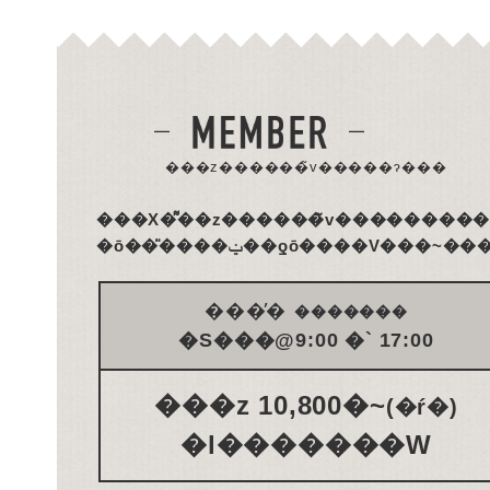
���z������̃v�����ɂ���
���̕�
�������
�S���@9:00 �` 17:00
���z 10,800�~
(�ŕ�)
�l�������W