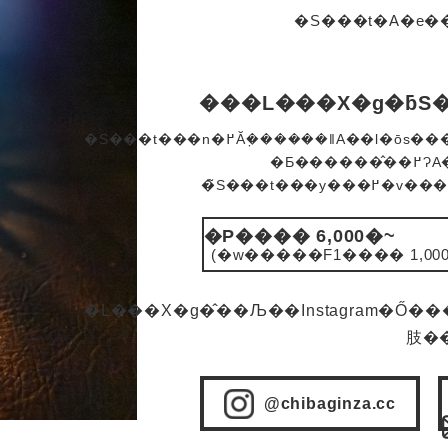
�S���t�A�e��
���L���X�g�ƃS
�S���t���n�߂Ă݂������ǁA��l�ōs���͕̂s���c�@�S���t�����������Ǎ����U����l�����Ȃ��c
�Ƃ������̂��߂ɁA���X�̐��L���X�g�ƈꏏ
�P���� 6,000�~
(�w�����F1���� 1,000
�L���X�g�̂��Љ��Instagram�Ő����X�V���Ă��
@chibaginza.cc