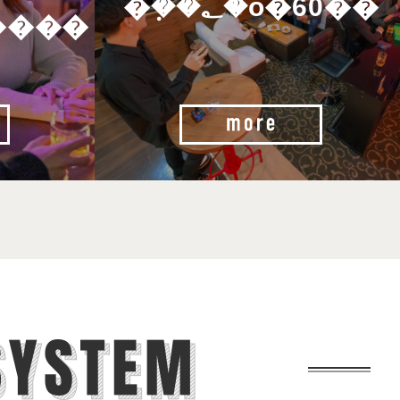
�݂��؂�ő�60��
����