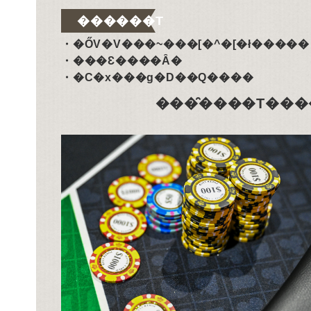
������T
�ŐV�V���~���[�^�[�ł�����
���Ԑ����Ȃ�
�C�x���g�D��Q����
���̑����T���