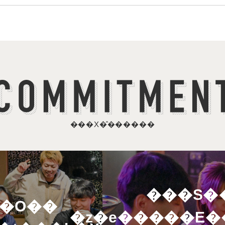
���X�̂������
���S�
w�O��
�z�e�����E�