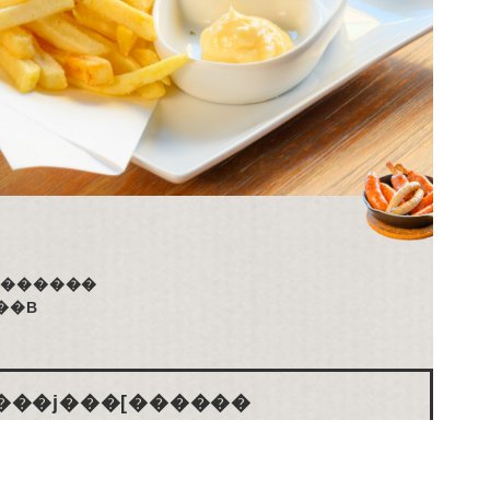
�ݕ���v������
�p�ӂ��Ă���܂��B
���j���[������