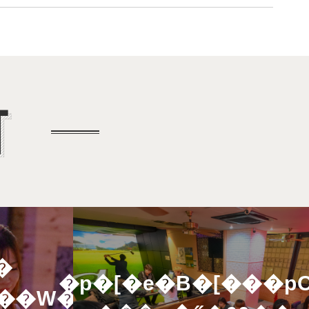
�
�p�[�e�B�[���p
��W�d�l