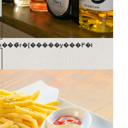
���E�e���̃r�[�����y���߂�I