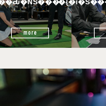
��Ԃ�ŃS���t
�{�i�S�