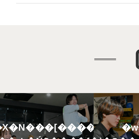
X�N���[������
�