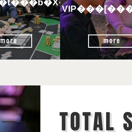
��t���b�X��
VIP���[��