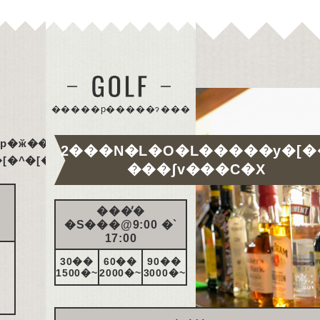
�����p�����ɂ���
���X�͌��z������̃v���������p�ӂ��Ă���܂��B
2���N�L�O�L�����y�[�
�ō��̎����ݔ��ƍō�
���ʃv���C�X
���̕�
�S���@9:00 �`
17:00
30��
60��
90��
1500�~
2000�~
3000�~