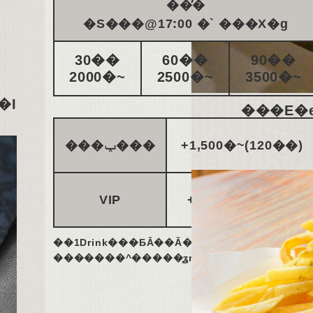
��̕�
�S���@17:00 �` ���X�g
30��
60��
90��
2000�~
2500�~
3500�~
�I
���ݕ���
+1,500�~(120��)
VIP
+1,000�~/30��
��1Drink���ƂȂ��Ă���܂��B
�������^�����͕ʓr������܂��B