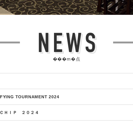
���m�点
IFYING TOURNAMENT 2024
ＣＨＩＰ ２０２４