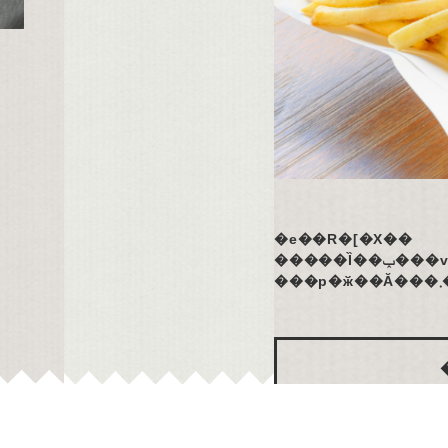
�e��R�[�X��
�����Ȉ�
��