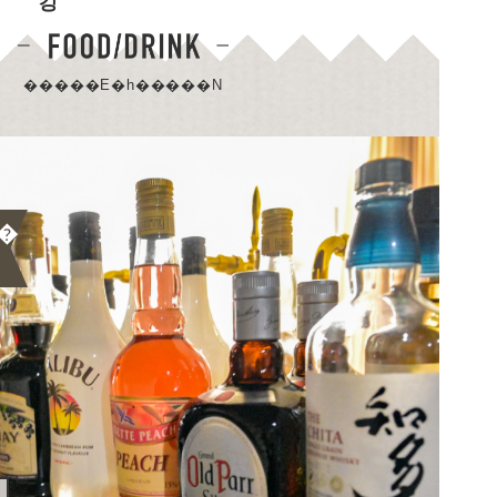
킹
�����E�h�����N
�
���V���~���[�^�[�ŁA�S���t���ɂ߂������ɂ����߂̃v�����ł��B